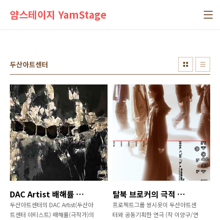
본문 바로가기
얌스테이지 YamStage
두산아트센터
DAC Artist 배해률 연극 <시차>, 희곡집으로 출간
탈북 브로커의 극적 여정을 다룬 연극 <당연한 바깥>, 7월 20일 개막
두산아트센터의 DAC Artist(두산아
프로젝트그룹 쌍시옷이 두산아트센
트센터 아티스트) 배해률(극작가)의
터와 공동기획한 연극 (작 이양구/연