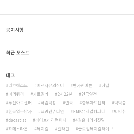
장르에서 시놉시스만으로도 관객을
끌어당길 수 있는 이 기발한 연극의
시작은 아일랜드 극작가 소냐 켈리가
매진된 공연의 취소표를 기다린 실제
공지사항
경험에서 탄생했다. 하지만 연극 티
켓 한 장을 둘러싼 교양 넘치는 설전
이나 연극과 관련한 코미디를 기대하
고 간다면 자신의 상상과 전혀 다른
최근 포스트
결말을 맛보게 될 가능성이 높다. 국
내에서 초연되는 이 색다른 작품의
연출을 맡은 윤혜숙 연출은 '더 라스
트 리턴'을 "실패로 시작하는 작품이
태그
자, 취소표라는 마지막 한 '자리..
라흐헤스트
베르사유의장미
벤자민버튼
에밀
마리퀴리
카르밀라
2시22분
연극열전
두산아트센터
국립극장
연극
충무아트센터
틱틱붐
한복입은남자
프랑켄슈타인
EMK뮤지컬컴퍼니
박영수
dacartist
라이브러리컴퍼니
4월은너의거짓말
하데스타운
뮤지컬
알라딘
글로컬뮤지컬라이브