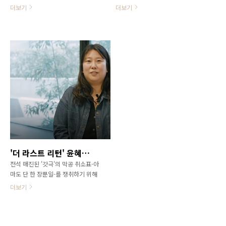
신작 가 20번째 이음희곡선(배해률
출 송정안)을 오는 7월 20일(토)부터
더보기
더보기
작, 이음, 2024)으로 출간됐다.
8월 4일(일)까지 무대에 올린다. 은
2016년 를 시작으로 극작가로 활동
어떤 탈북 브로커의 극적 여정을 따
해온 그의 세 번째 희곡집이다. 2023
라간다. 그가 만나는 인물들은 각자
년 DAC Artist(두산아트센터 아티스
가 놓인 현재 위치에 의해 결정된 듯
트)로 선정된 배해률은 인간에 대한
행동하지만, 때로는 그 위치를 태연
이해를 바탕으로 동시대 크고 작은
하게 넘나들기도 한다. 그들이 자리
사건들 속 타자를 향한 선의에 대해
한 상황은 마치 우리의 불안한 현실
이야기하는 극작가다. 우리가 살아가
처럼, 여진이 계속되고 있는 모양새
면서 무심히 저지르는 폭력과 혐오를
다. 그러나 이곳의 균열이 그러하듯,
감각하기 위해 노력하며, 소외되었음
지진을 품은 지반은 새로운 틈을 만
에도 타자에게 선하려는 의지를 가진
든다. 이 극은 ‘탈북’이라는 소재를 경
이들의 삶에 주목한다. 으로 제11회
유하여 서로 다른 세계의 조우 가능
벽산문화상 희곡부문 수상, 로 제59
성을 타진한다. 아무리 노력해도 가
회 동아연극상 작품상을 수상했다.
리기 어려운 억양처럼 각자의 경험에
'더 라스트 리턴' 윤혜숙 연출, "'자리(권리)'에 대한 한 편의 우화와도 같은 작품"
배해률은 “모든 존재가 참사와 관계
서 비롯된 이해의 차이를 주목하며,
전석 매진된 '갓극'의 막공 취소표-아
를 맺으며 살아가고 있음을 나누
국경과 경계를 새로운 통로의 출현으
마도 단 한 장뿐일-를 쟁취하기 위해
고 싶었다. 참사와 옅게 관계를..
로 견인코자 한다. 은 날카로운 직선
벌어지는 단 하룻밤의 우화. 두산아
의 ..
더보기
트센터의 ‘두산인문극장 2024: 권리’
첫 번째 공연으로 지난달 30일 개막
한 연극 '더 라스트 리턴'의 시놉시스
는 흥미진진 그 자체다. 연극이라는