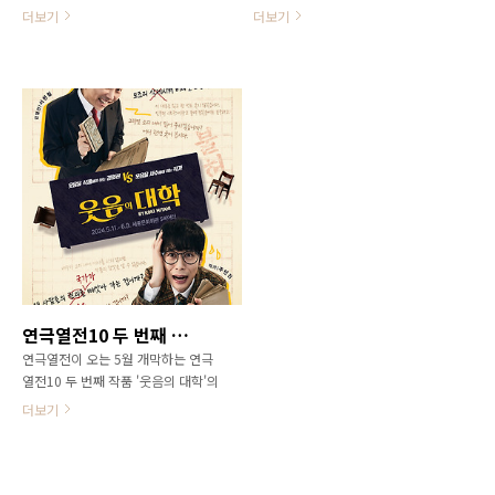
문을 연 '엠. 버터플라이'가 연일 뜨거
학'이 웃음 가득한 연습 현장 사진을
더보기
더보기
운 화제를 모으며 지난 12일 폐막했
공개했다. '웃음의 대학'은 1940년,
다. 중국계 미국인 극작가 ‘데이비드
전시 상황이라는 이유로 웃음을 주는
헨리 황(David Henry Hwang)’의
희극을 없애려는 냉정한 검열관과 사
대표작으로 1986년, 중국 배우이자
활을 걸고 웃음을 지키려는 극단 ‘웃
스파이였던 여장남자 ‘쉬 페이푸’가
음의 대학’ 전속 작가가 벌이는 7일간
프랑스 외교관 ‘버나드 브루시코’를
의 해프닝을 담았다. 어떻게든 공
속이고 국가 기밀을 유출한 드라마보
연 허가를 받기 위해 검열관의 무리
다 더 충격적인 실화와 푸치니의 오
한 요구를 받아들이며 대본을 수정할
페라 '마담 버터플라이'를 차용한 완
수록 희곡은 예상치 못한 재미를 더
성도 높은 희곡으로 30여 년 동안 사
해간다는 설정으로 웰메이드 코미
랑 받은 작품이다. 이번 시즌은 2017
디 연극의 대표작으로 손꼽히는 작품
년 미국 뉴욕 브로드웨이에서 상연
이다. ‘웃음’을 모조리 삭제하려는 검
된 개작 버전의 국내 첫 상연으로, 서
열관 역은 송승환과 서현철이 출연,
양과 동양, 제국주의와 오리엔탈리
중후한 카리스마와 거부할 수 없는
연극열전10 두 번째 작품 '웃음의 대학', 설정 녹여낸 포스터 3종 공개
즘, 남성과 여성 등의 이념 대립에 젠
애교를 넘나들며 관객을 무장해제 시
연극열전이 오는 5월 개막하는 연극
더와 섹슈얼리티의 영역까지 논의
킬 예정이다. 창작에 대한 열정과 웃
열전10 두 번째 작품 '웃음의 대학'의
를 확장시키며 또 한..
음에 대한 넘치는 신념을 가진 작가
독특한 설정과 구성을 재치 있게 담
역..
더보기
아낸 작품 포스터와 캐릭터 포스터 3
종을 공개했다. '웃음의 대학'은 일본
최고의 극작가 미타니 코키의 대표작
으로, 1940년, 전시 상황이라는 이유