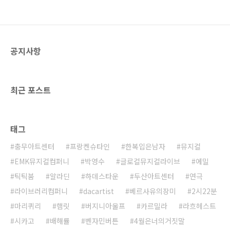
로 사람들에게 웃음을 주는 희극을
없애려는 냉정한 검열관과 웃음에 사
활을 건 극단 ‘웃음의 대학’ 전속 작가
가 벌이는 7일간의 해프닝을 담았다.
공지사항
공연 허가를 받기 위해 작가가 검열
관의 무리한 요구를 받아들이며 대본
을 수정할수록 희곡은 예상치 못한
재미를 더해간다는 설정이다. 국내에
최근 포스트
서는 2008년 초연 당시 객석 점유율
100%를 기록하며 흥행 돌풍을 일으
켰고, 2016년까지 35만 명의 관객을
만난 연극열전의 대표작이다. 이번
태그
시즌에는 연기 인생 60..
충무아트센터
프랑켄슈타인
한복입은남자
뮤지컬
EMK뮤지컬컴퍼니
박영수
글로컬뮤지컬라이브
에밀
틱틱붐
알라딘
하데스타운
두산아트센터
연극
라이브러리컴퍼니
dacartist
베르사유의장미
2시22분
마리퀴리
햄릿
버지니아울프
카르밀라
라흐헤스트
시카고
배해률
벤자민버튼
4월은너의거짓말