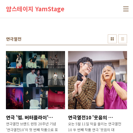
본문 바로가기
얌스테이지 YamStage
연극열전
연극 '엠. 버터플라이', 2017 브로드웨이 개작 버전 국내 첫 상연 성료
연극열전10 '웃음의 대학', 치열함과 웃음 가득한 연습 현장 사진 공개
연극열전 브랜드 런칭 20주년 기념
오는 5월 11일 막을 올리는 연극열전
'연극열전10'의 첫 번째 작품으로 포
10 두 번째 작품 연극 '웃음의 대