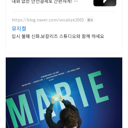
대화 없는 안전결제로 간편하게! 전국
각지에서 올라오는 전국구 최다 상품
매일 10만 개 이상의 신규 상품 업로
드
https://blog.naver.com/vocalize2005
광고
뮤지컬
입시 불패 신화.보칼리즈 스튜디오와 함께 하세요