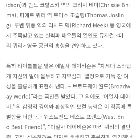
idson)과 안느 코발스키 역의 크리시 비마(Chrissie Bhi
ma), 피에르 퀴리 역 토마스 조슬링(Thomas Joslin
g), 루벤 뒤퐁 역의 리차드 믹(Richard Meek) 등 영국에
서 주목받고 있는 실력파 배우들의 열연도 뮤지컬 <마
리 퀴리> 영국 공연의 흥행을 견인하고 있다.
특히 타이틀롤을 맡은 에일사 데이비슨은 “차세대 스타답
게 자신의 일에 몰두하고 자부심과 열정으로 가득 찬 여
성을 훌륭하게 표현해 낸다. – 브로드웨이 월드(Broadw
ay World)”라는 극찬을 받았다. 그 외에도 “아일사 데이
비슨의 감정적 깊이와 환상적인 보컬 능력은 이 작품에 특
별함을 더한다. - 웨스트엔드 베스트 프렌드(West En
d Best Friend)”, “아일사 데이비슨은 마리 퀴리의 결단
력, 고집, 성공하려는 의지를 생생하고 훌륭하게 연기해낸