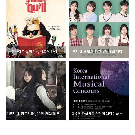
<인사이드 윌리엄>, 새로운 타이틀 <Breaking the Quill>로 영미권 진출
뮤지컬 '비밀의 정원' 8월 1일 개막… 김청아·금조·김서환·정백선·박선영·종형·김지혜·송영미 출연
뮤지컬 ‘카르밀라’, 11일 개막 앞두고 넘버 3곡 선공개
제2회 한국뮤지컬협회 대한민국 국제뮤지컬콩쿠르 개최, 17일 접수 시작