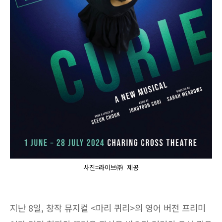
사진=라이브㈜ 제공
지난 8일, 창작 뮤지컬 <마리 퀴리>의 영어 버전 프리미