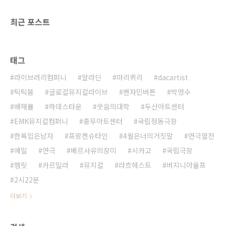
최근 포스트
태그
라이브러리컴퍼니
알라딘
마리퀴리
dacartist
틱틱붐
글로컬뮤지컬라이브
벤자민버튼
박영수
배해률
하데스타운
웃음의대학
두산아트센터
EMK뮤지컬컴퍼니
충무아트센터
국립정동극장
한복입은남자
프랑켄슈타인
4월은너의거짓말
연극열전
에밀
연극
베르사유의장미
시카고
국립극장
햄릿
카르밀라
뮤지컬
라흐헤스트
버지니아울프
2시22분
더보기