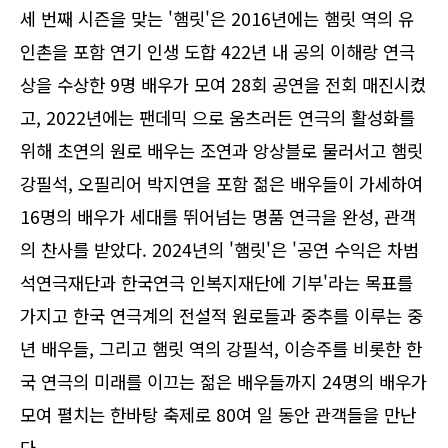
세 번째 시즌을 맞는 '햄릿'은 2016년에는 햄릿 역의 유
인촌을 포함 연기 인생 도합 422년 내 공의 이해랑 연극
상을 수상한 9명 배우가 모여 28회 공연을 전회 매진시켰
고, 2022년에는 팬데믹 으로 움츠러든 연극의 활성화를
위해 초연의 원로 배우는 조연과 앙상블로 물러서고 햄릿
강필석, 오필리어 박지연을 포함 젊은 배우들이 가세하여
16명의 배우가 세대를 뛰어넘는 명품 연극을 완성, 관객
의 찬사를 받았다. 2024년의 '햄릿'은 '공연 수익은 차범
석연극재단과 한국연극 인복지재단에 기부'라는 목표를
가지고 한국 연극계의 전설적 원로들과 중추를 이루는 중
년 배우들, 그리고 햄릿 역의 강필석, 이승주를 비롯한 한
국 연극의 미래를 이끄는 젊은 배우들까지 24명의 배우가
모여 펼치는 한바탕 축제로 80여 일 동안 관객들을 만난
다.