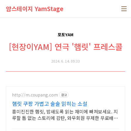
본문 바로가기
얌스테이지 YamStage
포토YAM
[현장이YAM] 연극 '햄릿' 프레스콜
2024. 6. 14. 09:33
http://m.coupang.com
광고
햄릿 쿠팡 가볍고 술술 읽히는 소설
흥미진진한 햄릿, 밤새도록 읽는 재미에 빠져보세요. 지
루할 틈 없는 스토리에 감탄, 와우회원 무제한 무료배송
으로 만나세요.