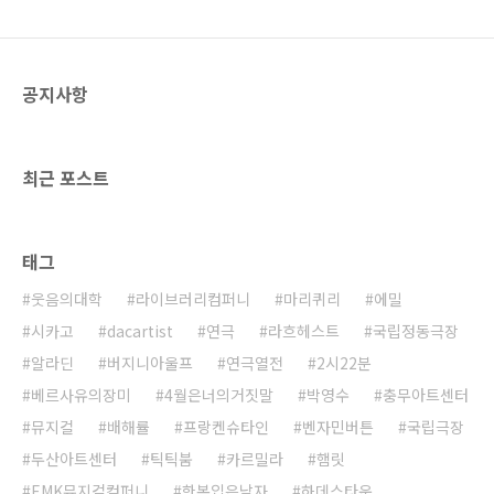
공지사항
최근 포스트
태그
웃음의대학
라이브러리컴퍼니
마리퀴리
에밀
시카고
dacartist
연극
라흐헤스트
국립정동극장
알라딘
버지니아울프
연극열전
2시22분
베르사유의장미
4월은너의거짓말
박영수
충무아트센터
뮤지컬
배해률
프랑켄슈타인
벤자민버튼
국립극장
두산아트센터
틱틱붐
카르밀라
햄릿
EMK뮤지컬컴퍼니
한복입은남자
하데스타운