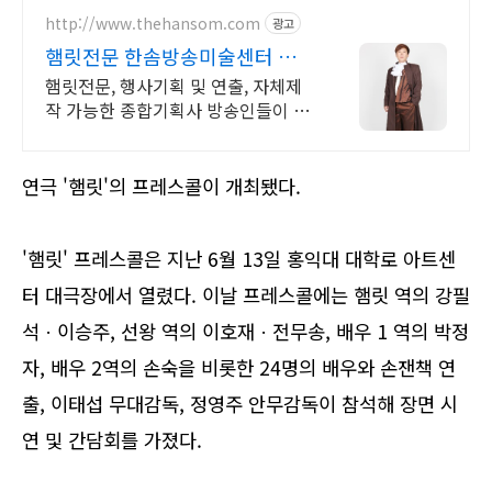
http://www.thehansom.com
광고
햄릿전문 한솜방송미술센터 당일
배송 및 수령가능!
햄릿전문, 행사기획 및 연출, 자체제
작 가능한 종합기획사 방송인들이 사
랑하는 의상대여샵!
연극 '햄릿'의 프레스콜이 개최됐다.
'햄릿' 프레스콜은 지난 6월 13일 홍익대 대학로 아트센
터 대극장에서 열렸다.
이날 프레스콜에는 햄릿 역의
강필
석ㆍ이승주, 선왕 역의 이호재ㆍ전무송, 배우 1 역의 박정
자, 배우 2역의 손숙을 비롯한 24명의 배우와 손잰책 연
출, 이태섭 무대감독, 정영주 안무감독이
참석해 장면 시
연 및 간담회를 가졌다.